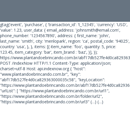
gtag('event', 'purchase', { 'transaction_id': 't_12345', 'currency': 'USD',
'value': 1.23, user_data: { email_address: 'johnsmith@email.com',
phone_number: '1234567890', address: { first_name: 'john',
last_name: 'smith', city: 'menlopark', region: 'ca', postal_code: '94025',
country: 'usa', }, }, items: [{ item_name: 'foo', quantity: 5, price:
123.45, item_category: 'bar', item_brand : 'baz', }], });
https://www.plantandoebrincando.com.br/abf17db527fe4d0ca82936
POST /IndexNow HTTP/1.1 Content-Type: application/json;
charset=utf-8 Host: api.indexnow.org { "host":
"www.plantandoebrincando.com.br", "key":
"abf17db527fe4d0ca829363000035c58", "keyLocation":
"https://www.plantandoebrincando.com.br/abf17db527fe4d0ca82936
"urlList": [ "https://www.plantandoebrincando.com.br/url1",
"https://www.plantandoebrincando.com.br/folder/url2",
"https://www.plantandoebrincando.com.br/url3"
(…) (…)