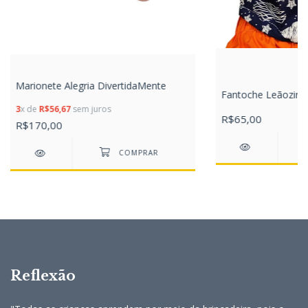
Marionete Alegria DivertidaMente
Fantoche Leãozinh
3
x de
R$56,67
sem juros
R$65,00
R$170,00
Reflexão