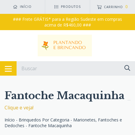
0
INÍCIO
PRODUTOS
CARRINHO
### Frete GRÁTIS* para a Região Sudeste em compras
acima de R$460,00 ###
Fantoche Macaquinha
Clique e veja!
Início
-
Brinquedos Por Categoria
-
Marionetes, Fantoches e
Dedoches
-
Fantoche Macaquinha