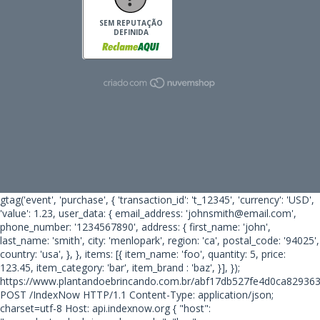
SEM REPUTAÇÃO
DEFINIDA
gtag('event', 'purchase', { 'transaction_id': 't_12345', 'currency': 'USD',
'value': 1.23, user_data: { email_address: 'johnsmith@email.com',
phone_number: '1234567890', address: { first_name: 'john',
last_name: 'smith', city: 'menlopark', region: 'ca', postal_code: '94025',
country: 'usa', }, }, items: [{ item_name: 'foo', quantity: 5, price:
123.45, item_category: 'bar', item_brand : 'baz', }], });
https://www.plantandoebrincando.com.br/abf17db527fe4d0ca82936
POST /IndexNow HTTP/1.1 Content-Type: application/json;
charset=utf-8 Host: api.indexnow.org { "host":