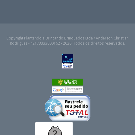
Copyright Plantando e Brincando Brinquedos Ltda / Anderson Christian
Rodrigues - 42173333000162 - 2026. Todos os direitos reservados.