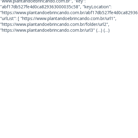
"www.plantandoebrincando.com.br", "key":
"abf17db527fe4d0ca829363000035c58", "keyLocation":
"https://www.plantandoebrincando.com.br/abf17db527fe4d0ca82936
"urlList": [ "https://www.plantandoebrincando.com.br/url1",
"https://www.plantandoebrincando.com.br/folder/url2",
"https://www.plantandoebrincando.com.br/url3"
(…) (…)