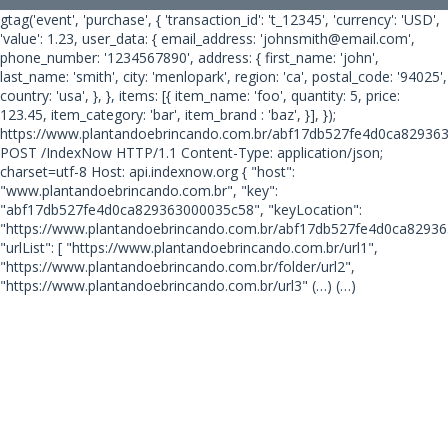
gtag('event', 'purchase', { 'transaction_id': 't_12345', 'currency': 'USD',
'value': 1.23, user_data: { email_address: 'johnsmith@email.com',
phone_number: '1234567890', address: { first_name: 'john',
last_name: 'smith', city: 'menlopark', region: 'ca', postal_code: '94025',
country: 'usa', }, }, items: [{ item_name: 'foo', quantity: 5, price:
123.45, item_category: 'bar', item_brand : 'baz', }], });
https://www.plantandoebrincando.com.br/abf17db527fe4d0ca82936
POST /IndexNow HTTP/1.1 Content-Type: application/json;
charset=utf-8 Host: api.indexnow.org { "host":
"www.plantandoebrincando.com.br", "key":
"abf17db527fe4d0ca829363000035c58", "keyLocation":
"https://www.plantandoebrincando.com.br/abf17db527fe4d0ca82936
"urlList": [ "https://www.plantandoebrincando.com.br/url1",
"https://www.plantandoebrincando.com.br/folder/url2",
"https://www.plantandoebrincando.com.br/url3"
(…) (…)