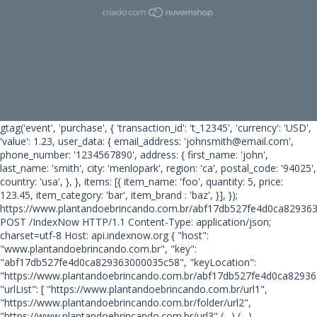
gtag('event', 'purchase', { 'transaction_id': 't_12345', 'currency': 'USD',
'value': 1.23, user_data: { email_address: 'johnsmith@email.com',
phone_number: '1234567890', address: { first_name: 'john',
last_name: 'smith', city: 'menlopark', region: 'ca', postal_code: '94025',
country: 'usa', }, }, items: [{ item_name: 'foo', quantity: 5, price:
123.45, item_category: 'bar', item_brand : 'baz', }], });
https://www.plantandoebrincando.com.br/abf17db527fe4d0ca82936
POST /IndexNow HTTP/1.1 Content-Type: application/json;
charset=utf-8 Host: api.indexnow.org { "host":
"www.plantandoebrincando.com.br", "key":
"abf17db527fe4d0ca829363000035c58", "keyLocation":
"https://www.plantandoebrincando.com.br/abf17db527fe4d0ca82936
"urlList": [ "https://www.plantandoebrincando.com.br/url1",
"https://www.plantandoebrincando.com.br/folder/url2",
"https://www.plantandoebrincando.com.br/url3"
(…) (…)