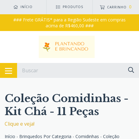
0
INÍCIO
PRODUTOS
CARRINHO
### Frete GRÁTIS* para a Região Sudeste em compras
acima de R$460,00 ###
Coleção Comidinhas -
Kit Chá - 11 Peças
Clique e veja!
Início
-
Brinquedos Por Categoria
-
Comidinhas
-
Coleção