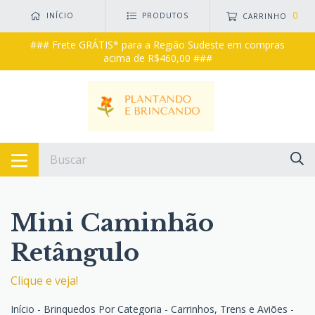
0
INÍCIO
PRODUTOS
CARRINHO
### Frete GRÁTIS* para a Região Sudeste em compras
acima de R$460,00 ###
Mini Caminhão
Retângulo
Clique e veja!
Início
-
Brinquedos Por Categoria
-
Carrinhos, Trens e Aviões
-