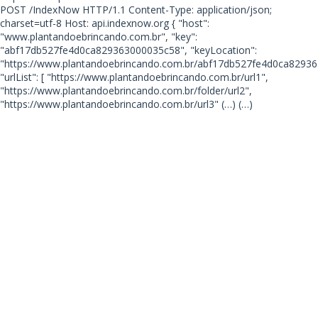
POST /IndexNow HTTP/1.1 Content-Type: application/json;
charset=utf-8 Host: api.indexnow.org { "host":
"www.plantandoebrincando.com.br", "key":
"abf17db527fe4d0ca829363000035c58", "keyLocation":
"https://www.plantandoebrincando.com.br/abf17db527fe4d0ca82936
"urlList": [ "https://www.plantandoebrincando.com.br/url1",
"https://www.plantandoebrincando.com.br/folder/url2",
"https://www.plantandoebrincando.com.br/url3"
(…) (…)