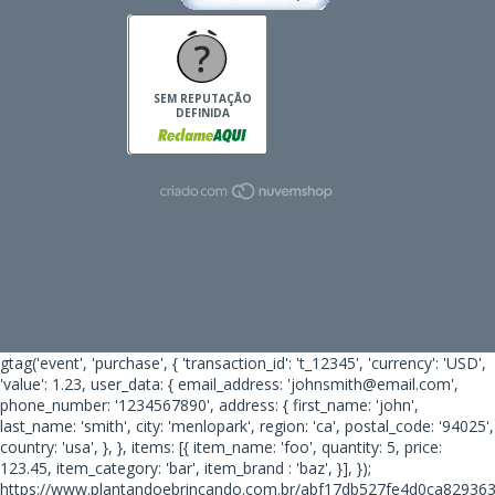
SEM REPUTAÇÃO
DEFINIDA
gtag('event', 'purchase', { 'transaction_id': 't_12345', 'currency': 'USD',
'value': 1.23, user_data: { email_address: 'johnsmith@email.com',
phone_number: '1234567890', address: { first_name: 'john',
last_name: 'smith', city: 'menlopark', region: 'ca', postal_code: '94025',
country: 'usa', }, }, items: [{ item_name: 'foo', quantity: 5, price:
123.45, item_category: 'bar', item_brand : 'baz', }], });
https://www.plantandoebrincando.com.br/abf17db527fe4d0ca82936