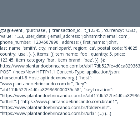
gtag('event', 'purchase', { 'transaction_id': 't_12345', 'currency': 'USD',
'value': 1.23, user_data: { email_address: 'johnsmith@email.com',
phone_number: '1234567890', address: { first_name: 'john',
last_name: 'smith', city: 'menlopark', region: 'ca', postal_code: '94025',
country: 'usa', }, }, items: [{ item_name: 'foo', quantity: 5, price:
123.45, item_category: 'bar', item_brand : 'baz', }], });
https://www.plantandoebrincando.com.br/abf17db527fe4d0ca82936
POST /IndexNow HTTP/1.1 Content-Type: application/json;
charset=utf-8 Host: api.indexnow.org { "host":
"www.plantandoebrincando.com.br", "key":
"abf17db527fe4d0ca829363000035c58", "keyLocation":
"https://www.plantandoebrincando.com.br/abf17db527fe4d0ca82936
"urlList": [ "https://www.plantandoebrincando.com.br/url1",
"https://www.plantandoebrincando.com.br/folder/url2",
"https://www.plantandoebrincando.com.br/url3"
(…) (…)