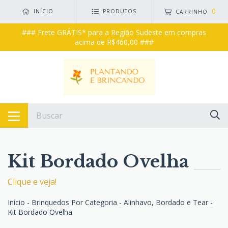
0
INÍCIO
PRODUTOS
CARRINHO
### Frete GRÁTIS* para a Região Sudeste em compras
acima de R$460,00 ###
Kit Bordado Ovelha
Clique e veja!
Início
-
Brinquedos Por Categoria
-
Alinhavo, Bordado e Tear
-
Kit Bordado Ovelha