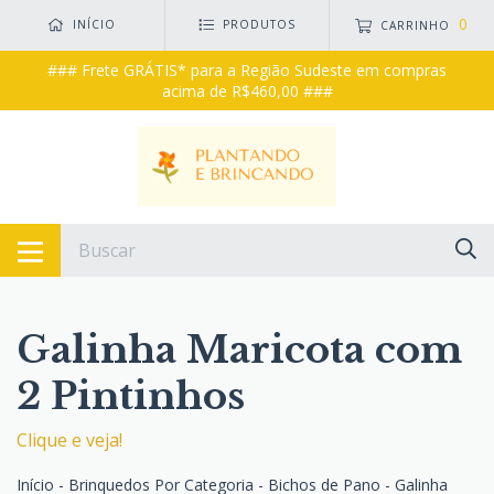
0
INÍCIO
PRODUTOS
CARRINHO
### Frete GRÁTIS* para a Região Sudeste em compras
acima de R$460,00 ###
Galinha Maricota com
2 Pintinhos
Clique e veja!
Início
-
Brinquedos Por Categoria
-
Bichos de Pano
-
Galinha