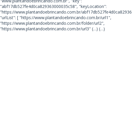
"www.plantandoebrincando.com.br", "key":
"abf17db527fe4d0ca829363000035c58", "keyLocation":
"https://www.plantandoebrincando.com.br/abf17db527fe4d0ca82936
"urlList": [ "https://www.plantandoebrincando.com.br/url1",
"https://www.plantandoebrincando.com.br/folder/url2",
"https://www.plantandoebrincando.com.br/url3"
(…) (…)