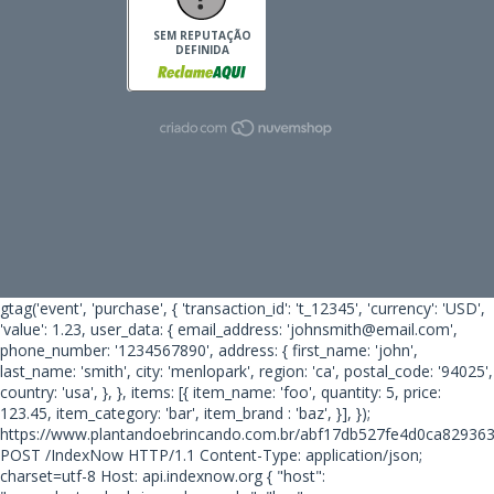
SEM REPUTAÇÃO
DEFINIDA
gtag('event', 'purchase', { 'transaction_id': 't_12345', 'currency': 'USD',
'value': 1.23, user_data: { email_address: 'johnsmith@email.com',
phone_number: '1234567890', address: { first_name: 'john',
last_name: 'smith', city: 'menlopark', region: 'ca', postal_code: '94025',
country: 'usa', }, }, items: [{ item_name: 'foo', quantity: 5, price:
123.45, item_category: 'bar', item_brand : 'baz', }], });
https://www.plantandoebrincando.com.br/abf17db527fe4d0ca82936
POST /IndexNow HTTP/1.1 Content-Type: application/json;
charset=utf-8 Host: api.indexnow.org { "host":