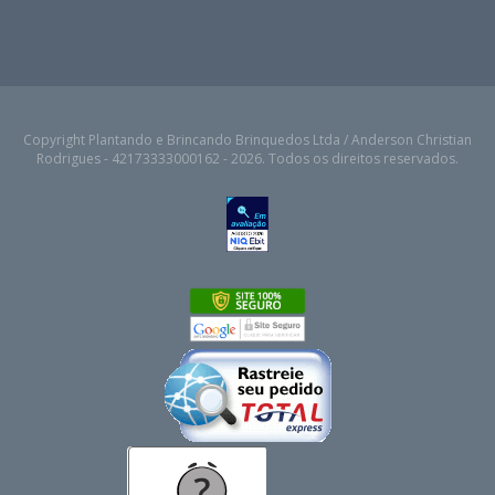
Copyright Plantando e Brincando Brinquedos Ltda / Anderson Christian
Rodrigues - 42173333000162 - 2026. Todos os direitos reservados.