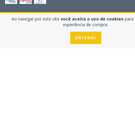
Ao navegar por este site
você aceita o uso de cookies
para a
Newsletter
experiência de compra.
ENTENDI
Contato
5521999702021
(21) 99970-2021