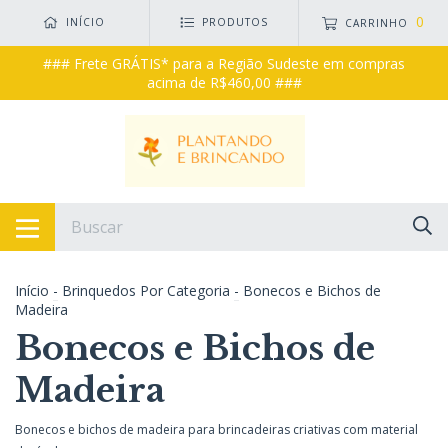
0
INÍCIO
PRODUTOS
CARRINHO
### Frete GRÁTIS* para a Região Sudeste em compras
acima de R$460,00 ###
Início
-
Brinquedos Por Categoria
-
Bonecos e Bichos de
Madeira
Bonecos e Bichos de
Madeira
Bonecos e bichos de madeira para brincadeiras criativas com material